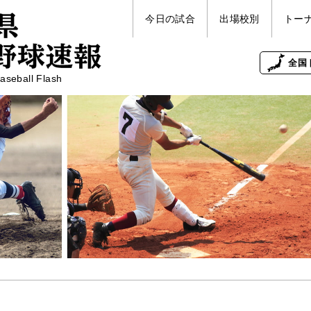
今日の試合
出場校別
トー
全国
aseball Flash